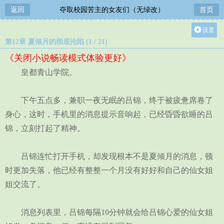
返回
夺取校园苦主的女友们（无绿改）
首页
设置
第12章 夏倾月的彻底沦陷 (1 / 21)
关灯
《关闭小说畅读模式体验更好》
大
皇都青山学院。
中
小
下午五点多，兼职一夜无眠的吕锦，终于被疲惫席卷了
身心，这时，手机里的消息提示音响起，已经昏昏欲睡的吕
锦，立刻打起了精神。
吕锦连忙打开手机，却发现根本不是夏倾月的消息，顿
时更加失落，他已经有整整一个月没有好好和自己的仙女姐
姐交流了。
消息列表里，吕锦每隔10分钟就会给吕锦心爱的仙女姐