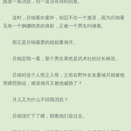
姐发一条消息，但一直没有得到回复。
这时，吕锦看向窗外，却忍不住一个激灵，因为吕锦看
见有一个婀娜绝美的身影，正被一个男生纠缠着。
那正是吕锦最爱的姐姐夏倾月。
吕锦定睛一看，那个男生果然是武术社的社长林浩。
吕锦对这个人恨之入骨，之前在野外女友夏倾月就被他
用裸照胁迫，难道倾月又被他威胁了？
月儿又为什么不回我消息？
吕锦连忙下了楼，朝着他们追过去。