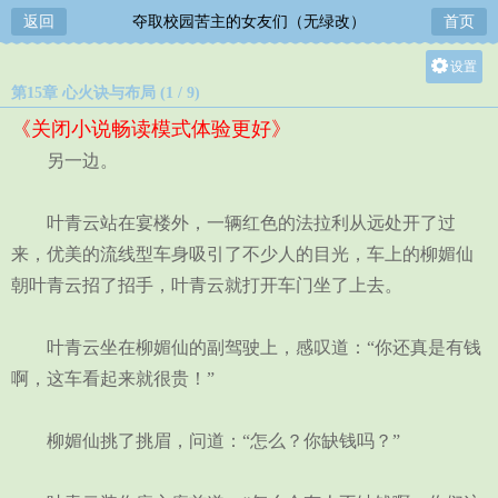
返回
夺取校园苦主的女友们（无绿改）
首页
设置
第15章 心火诀与布局 (1 / 9)
关灯
《关闭小说畅读模式体验更好》
大
另一边。
中
小
叶青云站在宴楼外，一辆红色的法拉利从远处开了过
来，优美的流线型车身吸引了不少人的目光，车上的柳媚仙
朝叶青云招了招手，叶青云就打开车门坐了上去。
叶青云坐在柳媚仙的副驾驶上，感叹道：“你还真是有钱
啊，这车看起来就很贵！”
柳媚仙挑了挑眉，问道：“怎么？你缺钱吗？”