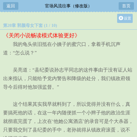
返回
官场风流往事（修改版）
首页
设置
第20章 郭颜母女下套 (1 / 10)
关灯
《关闭小说畅读模式体验更好》
大
我的龟头依旧抵在小姨子的蜜穴口，拿着手机沉声
中
道：“怎么说？”
小
吴亮道：“县纪委说孙志平同志的这件事由于没有证人站
出来指认，只能给予党内警告和降级的处分，我们镇政府领
导今后得对他加强监督。”
这个结果其实我早就料到了，所以觉得并没有什么，真
要搞死他的话，在这一年内随便抓一个小辫子他的政治生涯
就彻底完蛋了，上次在‘他她公寓酒店’的录音可是个大杀器，
只要我交到了县纪委的手中，老孙就得从镇政府滚蛋，说不