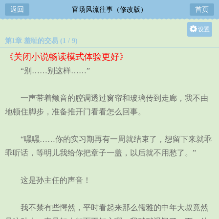
返回
官场风流往事（修改版）
首页
设置
第1章 羞耻的交易 (1 / 9)
关灯
《关闭小说畅读模式体验更好》
大
“别……别这样……”
中
小
一声带着颤音的腔调透过窗帘和玻璃传到走廊，我不由
地顿住脚步，准备推开门看看怎么回事。
“嘿嘿……你的实习期再有一周就结束了，想留下来就乖
乖听话，等明儿我给你把章子一盖，以后就不用愁了。”
这是孙主任的声音！
我不禁有些愕然，平时看起来那么儒雅的中年大叔竟然