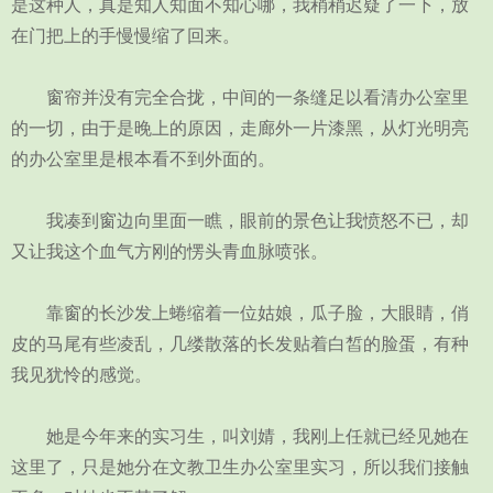
是这种人，真是知人知面不知心哪，我稍稍迟疑了一下，放
在门把上的手慢慢缩了回来。
窗帘并没有完全合拢，中间的一条缝足以看清办公室里
的一切，由于是晚上的原因，走廊外一片漆黑，从灯光明亮
的办公室里是根本看不到外面的。
我凑到窗边向里面一瞧，眼前的景色让我愤怒不已，却
又让我这个血气方刚的愣头青血脉喷张。
靠窗的长沙发上蜷缩着一位姑娘，瓜子脸，大眼睛，俏
皮的马尾有些凌乱，几缕散落的长发贴着白皙的脸蛋，有种
我见犹怜的感觉。
她是今年来的实习生，叫刘婧，我刚上任就已经见她在
这里了，只是她分在文教卫生办公室里实习，所以我们接触