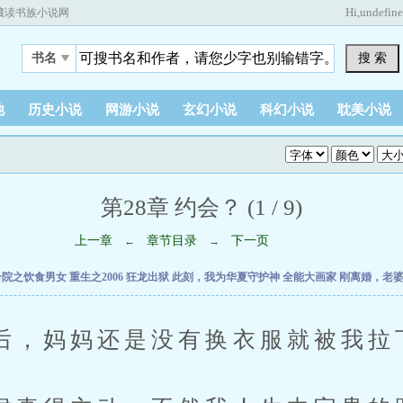
Hi,
undefin
藏读书族小说网
搜 索
书名
他
历史小说
网游小说
玄幻小说
科幻小说
耽美小说
第28章 约会？ (1 / 9)
上一章
章节目录
下一页
←
→
合院之饮食男女
重生之2006
狂龙出狱
此刻，我为华夏守护神
全能大画家
刚离婚，老
妈妈还是没有换衣服就被我拉