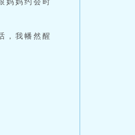
跟妈妈约会时
话，我幡然醒