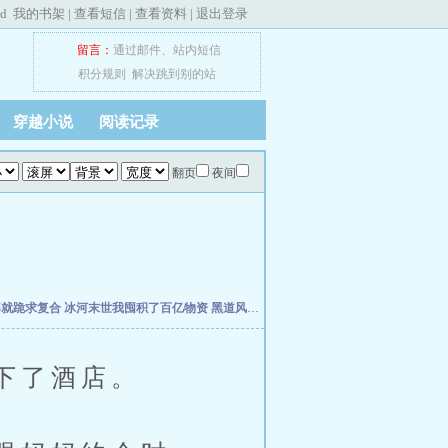
ed
我的书架
|
查看短信
|
查看资料
|
退出登录
留言：
通过邮件
、
站内短信
积分规则
解决跳到别的站
穿越小说
阅读记录
翻页
夜间
婆就跪求复合
冰河末世我囤积了百亿物资
黑道风云江湖路
我真不想当明星啊
年代19
下了酒店。