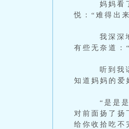
妈妈看了一
悦：“难得出
我深深地看
有些无奈道：
听到我话中
知道妈妈的爱
“是是是…
对前面扬了扬
给你收拾吃不