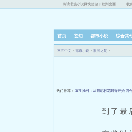
将读书族小说网快捷键下载到桌面
收
首页
玄幻
都市小说
综合其
三五中文
>
都市小说
>
欲渊之钥
>
热门推荐：
重生渔村：从截胡村花阿香开始
四
到了最后，