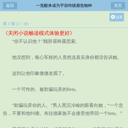
返回
一觉醒来成为宇宙特级濒危物种
首页
设置
第 4 章 (1 / 18)
关灯
《关闭小说畅读模式体验更好》
大
“你不认识他？”顾辞昼眸露思索。
中
小
他没想到，银心军校的人竟然连真实身份都没告诉她。
这到让他印象微微改观了。
一个可怜的、被欺骗玩弄的Beta。
“欺骗玩弄你的人。”男人黑沉冷峻的眼看向她，“一个忠
告，不要和他纠缠。布拉德家族不会接受他带回一个beta。”