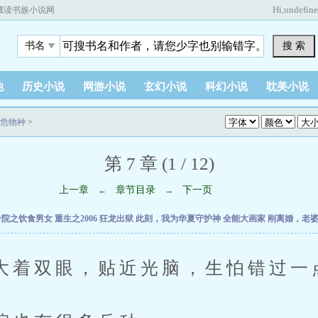
Hi,
undefin
藏读书族小说网
搜 索
书名
他
历史小说
网游小说
玄幻小说
科幻小说
耽美小说
危物种
>
第 7 章 (1 / 12)
上一章
章节目录
下一页
←
→
合院之饮食男女
重生之2006
狂龙出狱
此刻，我为华夏守护神
全能大画家
刚离婚，老
双眼，贴近光脑，生怕错过一