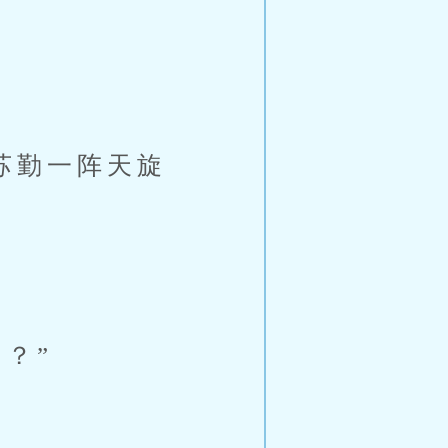
苏勤一阵天旋
？”