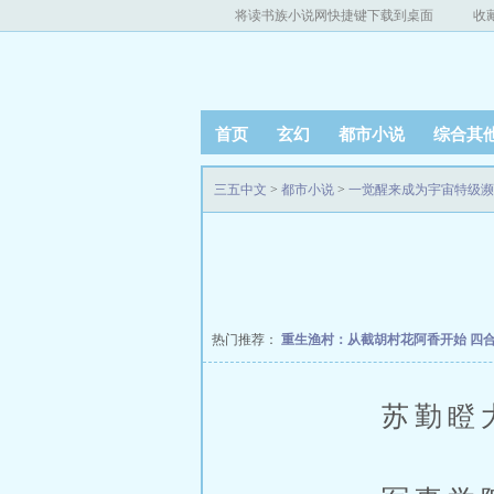
将读书族小说网快捷键下载到桌面
收
首页
玄幻
都市小说
综合其
三五中文
>
都市小说
>
一觉醒来成为宇宙特级濒
热门推荐：
重生渔村：从截胡村花阿香开始
四
苏勤瞪大着