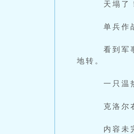
天塌了
单兵作战
看到军事学
地转。
一只温热的
克洛尔右手
内容未完，