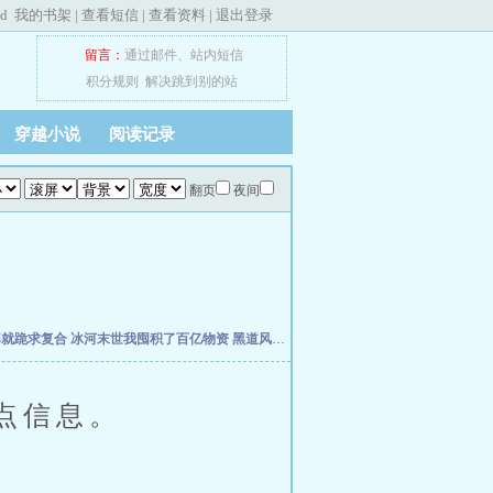
ed
我的书架
|
查看短信
|
查看资料
|
退出登录
留言：
通过邮件
、
站内短信
积分规则
解决跳到别的站
穿越小说
阅读记录
翻页
夜间
婆就跪求复合
冰河末世我囤积了百亿物资
黑道风云江湖路
我真不想当明星啊
年代19
点信息。