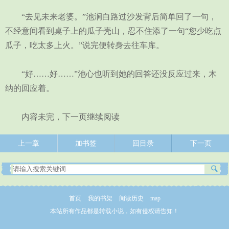
“去见未来老婆。”池涧白路过沙发背后简单回了一句，
不经意间看到桌子上的瓜子壳山，忍不住添了一句“您少吃点
瓜子，吃太多上火。”说完便转身去往车库。
“好……好……”池心也听到她的回答还没反应过来，木
纳的回应着。
内容未完，下一页继续阅读
上一章
加书签
回目录
下一页
首页
我的书架
阅读历史
map
本站所有作品都是转载小说，如有侵权请告知！