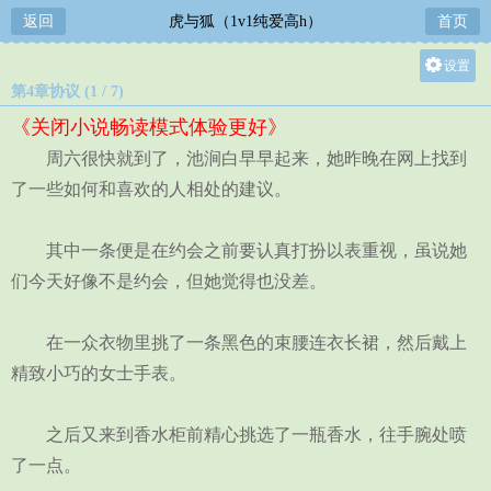
返回
虎与狐（1v1纯爱高h）
首页
设置
第4章协议 (1 / 7)
关灯
《关闭小说畅读模式体验更好》
大
周六很快就到了，池涧白早早起来，她昨晚在网上找到
中
了一些如何和喜欢的人相处的建议。
小
其中一条便是在约会之前要认真打扮以表重视，虽说她
们今天好像不是约会，但她觉得也没差。
在一众衣物里挑了一条黑色的束腰连衣长裙，然后戴上
精致小巧的女士手表。
之后又来到香水柜前精心挑选了一瓶香水，往手腕处喷
了一点。