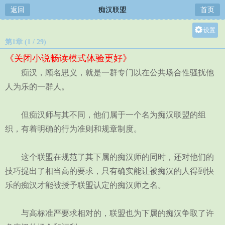
返回
痴汉联盟
首页
设置
第1章 (1 / 29)
关灯
《关闭小说畅读模式体验更好》
大
痴汉，顾名思义，就是一群专门以在公共场合性骚扰他
中
人为乐的一群人。
小
但痴汉师与其不同，他们属于一个名为痴汉联盟的组
织，有着明确的行为准则和规章制度。
这个联盟在规范了其下属的痴汉师的同时，还对他们的
技巧提出了相当高的要求，只有确实能让被痴汉的人得到快
乐的痴汉才能被授予联盟认定的痴汉师之名。
与高标准严要求相对的，联盟也为下属的痴汉争取了许