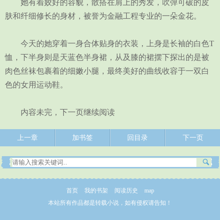
她有着姣好的容貌，散搭在肩上的秀发，吹弹可破的皮
肤和纤细修长的身材，被誉为金融工程专业的一朵金花。
今天的她穿着一身合体贴身的衣装，上身是长袖的白色T
恤，下半身则是天蓝色半身裙，从及膝的裙摆下探出的是被
肉色丝袜包裹着的细嫩小腿，最终美好的曲线收容于一双白
色的女用运动鞋。
内容未完，下一页继续阅读
上一章
加书签
回目录
下一页
首页
我的书架
阅读历史
map
本站所有作品都是转载小说，如有侵权请告知！