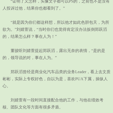
“证明了又怎样，头像文字都可以PS的，之前也不是没有
人投诉过他，结果你也都看到了。”
“就是因为你们都这样想，所以他才如此色胆包天，为所
欲为。”刘婧萱说，“当时你们也觉得肯定没办法扳倒郑跃滔
的，结果怎么样？事在人为！”
董骏听刘婧萱提起郑跃滔，露出无奈的表情，“是的是
的，领导说的对，事在人为。”
郑跃滔曾经是商业化汽车品类的业务Leader，看上去文质
彬彬，实际上专权好色，自以为是，喜欢PUA下属，操纵人
心。
刘婧萱有一段时间直接配合他的工作，与他在绩效考
核、团队文化等方面有很多矛盾。