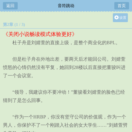
返回
音符跳动
首页
设置
第2章 (1 / 3)
关灯
《关闭小说畅读模式体验更好》
大
杜子舟是刘婧萱的直接上级，是整个商业化的BPL。
中
小
但是杜子舟在外地出差，要两天后才能回公司。刘婧萱
愤怒的心情仍然没有平复，她回到28楼以后直接把董骏叫进
了一个会议室。
“领导，我建议你不要冲动！”董骏看刘婧萱的脸色已经
猜到了是怎么回事。
“作为一个HRBP，你没有坚守公司的价值观，作为一个
男人，你保护不了一个刚踏入社会的女大学生……”刘婧萱劈