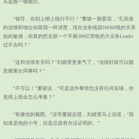
头盖脸一顿输出。
“领导，你别上纲上线行不行！”董骏一脸委屈，“孔崇泉
的业绩和地位你跟我一样清楚，现在业务线跟HRBP线的关系
如此敏感，你真的想去跟一个手握300亿营收的大业务Leader
过不去吗？”
“这和业绩有关吗？”刘婧萱更来气了，“业绩好就可以随
意猥亵女同事吗？”
“不可以！”董骏说，“可是这件事情也没有任何实锤，你
觉得上面会怎么考量？”
“有微信的截图。”没等董骏反驳，刘婧萱马上说道，“我
知道是他的小号，但是总该有办法证明的。”