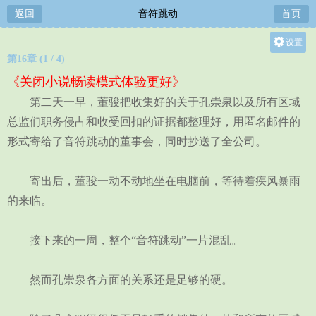
返回
音符跳动
首页
设置
第16章 (1 / 4)
关灯
《关闭小说畅读模式体验更好》
大
第二天一早，董骏把收集好的关于孔崇泉以及所有区域
中
总监们职务侵占和收受回扣的证据都整理好，用匿名邮件的
小
形式寄给了音符跳动的董事会，同时抄送了全公司。
寄出后，董骏一动不动地坐在电脑前，等待着疾风暴雨
的来临。
接下来的一周，整个“音符跳动”一片混乱。
然而孔崇泉各方面的关系还是足够的硬。