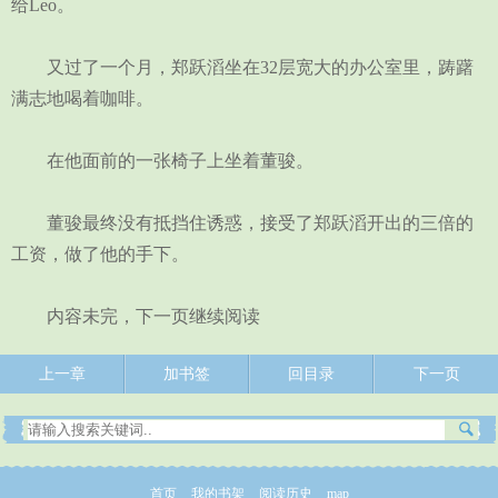
给Leo。
又过了一个月，郑跃滔坐在32层宽大的办公室里，踌躇
满志地喝着咖啡。
在他面前的一张椅子上坐着董骏。
董骏最终没有抵挡住诱惑，接受了郑跃滔开出的三倍的
工资，做了他的手下。
内容未完，下一页继续阅读
上一章
加书签
回目录
下一页
首页
我的书架
阅读历史
map