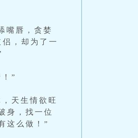
舔嘴唇，贪婪
道侣，却为了一
”
！”
，天生情欲旺
破身，找一位
有这么做！”