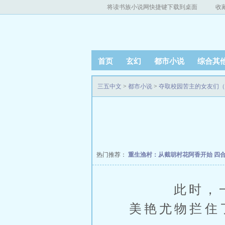
将读书族小说网快捷键下载到桌面
收
首页
玄幻
都市小说
综合其
三五中文
>
都市小说
>
夺取校园苦主的女友们（
热门推荐：
重生渔村：从截胡村花阿香开始
四
此时，一座
美艳尤物拦住