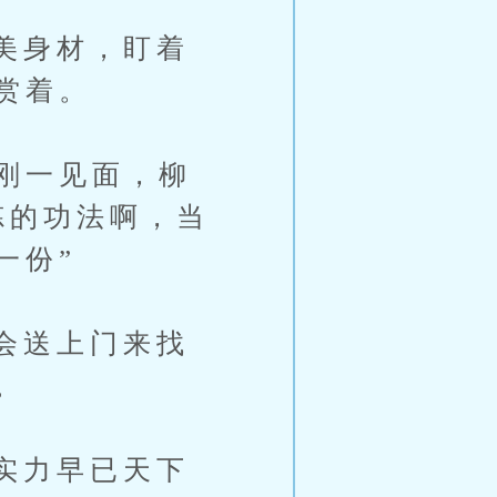
美身材，盯着
赏着。
刚一见面，柳
炼的功法啊，当
一份”
会送上门来找
。
实力早已天下