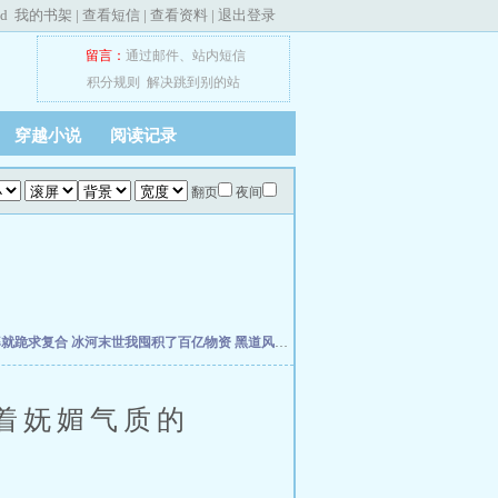
ed
我的书架
|
查看短信
|
查看资料
|
退出登录
留言：
通过邮件
、
站内短信
积分规则
解决跳到别的站
穿越小说
阅读记录
翻页
夜间
婆就跪求复合
冰河末世我囤积了百亿物资
黑道风云江湖路
我真不想当明星啊
年代19
着妩媚气质的