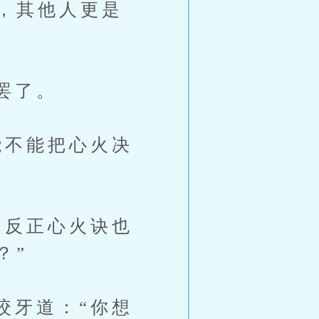
，其他人更是
罢了。
不能把心火决
反正心火诀也
？”
牙道：“你想