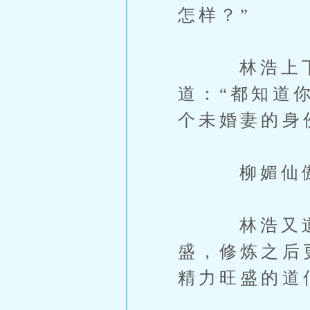
怎样？”
林浩上下打
道：“都知道
个未婚妻的身
柳媚仙傲然
林浩又道：
盛，修炼之后
精力旺盛的道