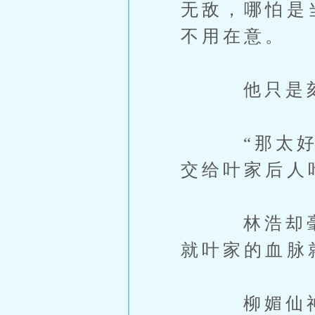
无敌，哪怕是
不用在意。
他只是刻意
“那太好了
交给叶家后人
林浩却毫不
就叶家的血脉
柳媚仙神色