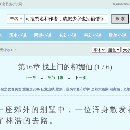
Hi,
undefin
藏读书族小说网
搜 索
书名
他
历史小说
网游小说
玄幻小说
科幻小说
耽美小说
无绿改）
>
第16章 找上门的柳媚仙 (1 / 6)
上一章
章节目录
下一页
←
→
合院之饮食男女
重生之2006
狂龙出狱
此刻，我为华夏守护神
全能大画家
刚离婚，老
郊外的别墅中，一位浑身散发
了林浩的去路。