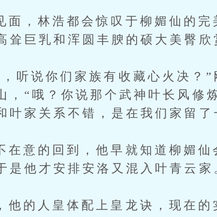
，林浩都会惊叹于柳媚仙的完
高耸巨乳和浑圆丰腴的硕大美臀欣
听说你们家族有收藏心火决？”
山，“哦？你说那个武神叶长风修
和叶家关系不错，是在我们家留了
意的回到，他早就知道柳媚仙
于是他才安排安洛又混入叶青云家
的人皇体配上皇龙诀，现在的