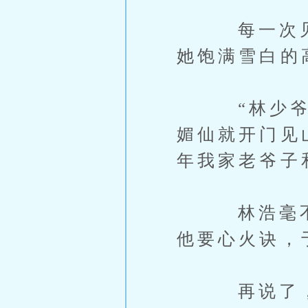
每一次见面
她饱满雪白的
“林少爷，
媚仙就开门见
年我家老爷子
林浩毫不在
他要心火诀，
再说了，他