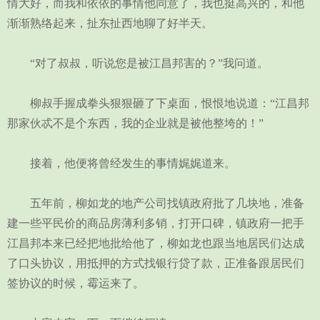
情大好，而我和依依的事情他同意了，我也挺高兴的，和他
渐渐熟络起来，扯东扯西地聊了好半天。
“对了叔叔，听说您是被江昌邦害的？”我问道。
柳叔手握成拳头狠狠砸了下桌面，恨恨地说道：“江昌邦
那家伙忒不是个东西，我的企业就是被他整垮的！”
接着，他便将曾经发生的事情娓娓道来。
五年前，柳如龙的地产公司找镇政府批了几块地，准备
建一些平民价的商品房薄利多销，打开口碑，镇政府一把手
江昌邦本来已经把地批给他了，柳如龙也跟当地居民们达成
了口头协议，用抵押的方式找银行贷了款，正准备跟居民们
签协议的时候，霉运来了。