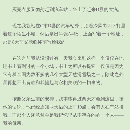
买完衣服又匆匆赶到汽车站，坐上了赶来D县的大汽。
现在我就站在C市D县的汽车站外，顶着冷风向四下打量
着这个陌生小城，然后拿出半张A4纸，上面写着一个地址，
那是8天前父亲临终前写给我的。
在这之前我从没想过有一天我会来到这样一个仅仅在地
理书上看到过的一个小城，书上之所以有提它，仅仅是因为
它有着全国为数不多的几个大型天然滑雪场之一，除此之外
我再想不出有谁和我提起与它相关联的一切事物。
按照父亲生前的安排，我本该再过两天才会到这里，按
他的话说，他已经通知两天后的上午10点，会有人在车站接
我，而那个人还竟然会是我记忆里从不存在的的一个人——
我的母亲。