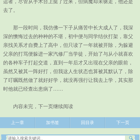
运者，尽管从手术台上挺了过来，但病魔却未驱走，他还是
去了。
那一段时间，我仿佛一下子从痛苦中长大成人了，我深
深的懊悔过去的种种的不堪，初中便与同学结伙打架，靠父
亲找关系才自费上了高中，但只读了一年就被开除，为躲避
父亲的打骂便躲进一家汽修厂当学徒，开始了与从小就喜欢
的各种车子打起交道，直到一年后才又出现在父亲的眼前，
虽然又被其一阵好打，但我这人生状态也算被其默认了，除
了叮嘱既然做了就好好学，就没再强行让我去上学，其实那
时他就已经查出患病了……
内容未完，下一页继续阅读
上一章
加书签
回目录
下一页