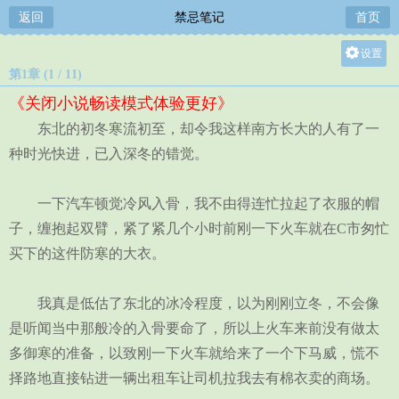
返回
禁忌笔记
首页
设置
第1章 (1 / 11)
关灯
《关闭小说畅读模式体验更好》
大
东北的初冬寒流初至，却令我这样南方长大的人有了一
中
种时光快进，已入深冬的错觉。
小
一下汽车顿觉冷风入骨，我不由得连忙拉起了衣服的帽
子，缠抱起双臂，紧了紧几个小时前刚一下火车就在C市匆忙
买下的这件防寒的大衣。
我真是低估了东北的冰冷程度，以为刚刚立冬，不会像
是听闻当中那般冷的入骨要命了，所以上火车来前没有做太
多御寒的准备，以致刚一下火车就给来了一个下马威，慌不
择路地直接钻进一辆出租车让司机拉我去有棉衣卖的商场。