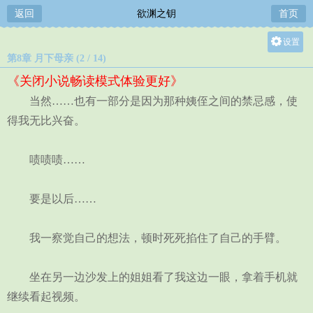
返回
欲渊之钥
首页
设置
第8章 月下母亲 (2 / 14)
关灯
《关闭小说畅读模式体验更好》
大
当然……也有一部分是因为那种姨侄之间的禁忌感，使
中
得我无比兴奋。
小
啧啧啧……
要是以后……
我一察觉自己的想法，顿时死死掐住了自己的手臂。
坐在另一边沙发上的姐姐看了我这边一眼，拿着手机就
继续看起视频。