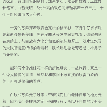
的披肩，露出白皙的藕臂，迷离梦幻，雍容而优雅，玉腿修
长笔直，白皙无暇，5公分高的银色高跟鞋裹着一双玉足，十
个玉趾娇嫩而诱人心神。
一旁的苏酥穿着淡青色宽松的格子衫，下身牛仔裤裤腿
裹着两条修长美腿，黑色发圈从长发中间束扎着，慵懒侧落
在肩膀上，与白欣有六七分相似的清纯脸蛋上一双水汪水灵
的大眼睛情意绵绵的看着我，狭长眉毛微微弯卷起，小鼻子
白嫩嫩的。
能和两个像姐妹花一样的娇艳母女，一起旅行，真是一
件令人愉悦的事情，虽然我和李阳不敢直接的欣赏白欣的
美，但可以偷偷的看啊。
白欣和苏酥走了过来，带着我们往白老师停车的地方走
着，因为我们是昨晚才定下来的行程，所以很悲催的没有买