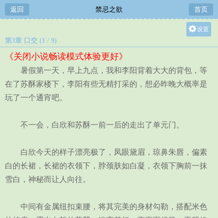
返回
禁忌之欲
首页
设置
第3章 口交 (1 / 9)
关灯
《关闭小说畅读模式体验更好》
大
暑假第一天，早上九点，我和李阳背着大大的背包，等
中
在了苏酥家楼下，李阳有些无精打采的，想必昨晚大概率是
小
玩了一个通宵吧。
不一会，白欣和苏酥一前一后的走出了单元门。
白欣今天的样子漂亮极了，凤眼黛眉，琼鼻朱唇，偏素
白的长裙，长裙的衣领下，脖颈肤如白凝，衣领下胸前一抹
雪白，神秘而让人向往。
中间有金属纽扣束腰，将其完美的身材勾勒，搭配米色