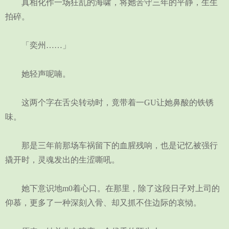
真相化作一场狂乱的海啸，将她苦守三年的平静，生生
拍碎。
「奕州……」
她轻声呢喃。
这两个字在舌尖转动时，竟带着一GU让她鼻酸的铁锈
味。
那是三年前那场车祸留下的血腥残响，也是记忆被强行
撬开时，灵魂发出的生涩嘶吼。
她下意识地m0着心口。在那里，除了这段日子对上司的
仰慕，更多了一种深刻入骨、却又抓不住边际的哀恸。