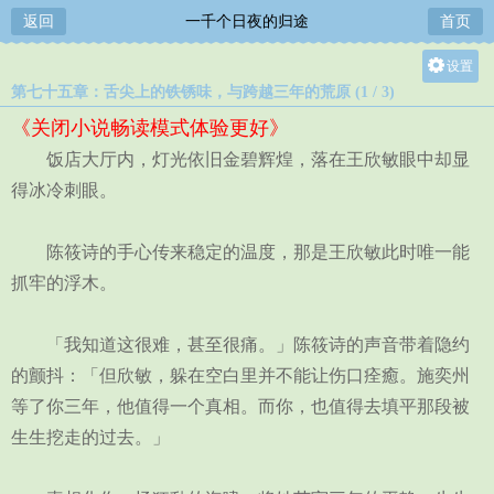
返回
一千个日夜的归途
首页
设置
第七十五章：舌尖上的铁锈味，与跨越三年的荒原 (1 / 3)
关灯
《关闭小说畅读模式体验更好》
大
饭店大厅内，灯光依旧金碧辉煌，落在王欣敏眼中却显
中
得冰冷刺眼。
小
陈筱诗的手心传来稳定的温度，那是王欣敏此时唯一能
抓牢的浮木。
「我知道这很难，甚至很痛。」陈筱诗的声音带着隐约
的颤抖：「但欣敏，躲在空白里并不能让伤口痊癒。施奕州
等了你三年，他值得一个真相。而你，也值得去填平那段被
生生挖走的过去。」