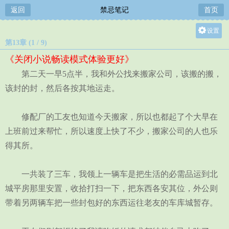
返回
禁忌笔记
首页
设置
第13章 (1 / 9)
关灯
《关闭小说畅读模式体验更好》
大
第二天一早5点半，我和外公找来搬家公司，该搬的搬，
中
该封的封，然后各按其地运走。
小
修配厂的工友也知道今天搬家，所以也都起了个大早在
上班前过来帮忙，所以速度上快了不少，搬家公司的人也乐
得其所。
一共装了三车，我领上一辆车是把生活的必需品运到北
城平房那里安置，收拾打扫一下，把东西各安其位，外公则
带着另两辆车把一些封包好的东西运往老友的车库城暂存。